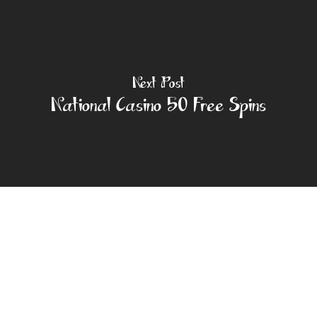
Next Post
National Casino 50 Free Spins