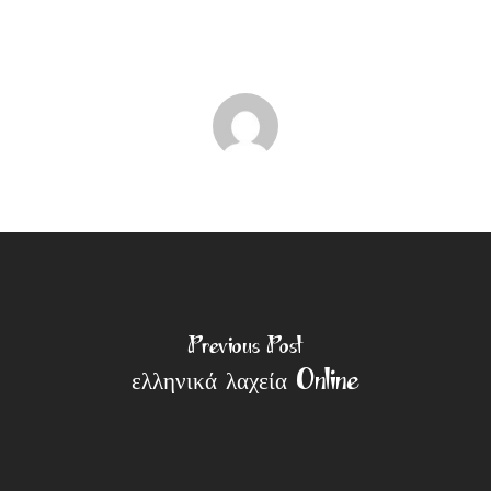
Previous Post
ελληνικά λαχεία Online