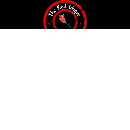
Address
Colva :
The Red Ginger, Skylark Resort, House No 447/2
4th Ward, Colva, Goa 403708
Connect
T : 8888476666
E : rgc@theredginger.red