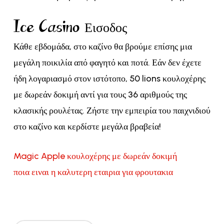
Ice Casino Εισοδος
Κάθε εβδομάδα, στο καζίνο θα βρούμε επίσης μια
μεγάλη ποικιλία από φαγητό και ποτά. Εάν δεν έχετε
ήδη λογαριασμό στον ιστότοπο, 50 lions κουλοχέρης
με δωρεάν δοκιμή αντί για τους 36 αριθμούς της
κλασικής ρουλέτας. Ζήστε την εμπειρία του παιχνιδιού
στο καζίνο και κερδίστε μεγάλα βραβεία!
Magic Apple κουλοχέρης με δωρεάν δοκιμή
ποια ειναι η καλυτερη εταιρια για φρουτακια