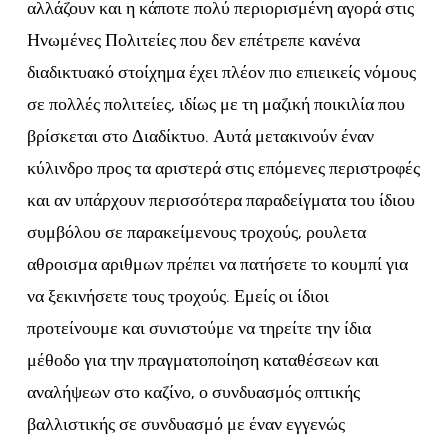
αλλάζουν και η κάποτε πολύ περιορισμένη αγορά στις
Ηνωμένες Πολιτείες που δεν επέτρεπε κανένα
διαδικτυακό στοίχημα έχει πλέον πιο επιεικείς νόμους
σε πολλές πολιτείες, ιδίως με τη μαζική ποικιλία που
βρίσκεται στο Διαδίκτυο. Αυτά μετακινούν έναν
κύλινδρο προς τα αριστερά στις επόμενες περιστροφές
και αν υπάρχουν περισσότερα παραδείγματα του ίδιου
συμβόλου σε παρακείμενους τροχούς, ρουλετα
αθροισμα αριθμων πρέπει να πατήσετε το κουμπί για
να ξεκινήσετε τους τροχούς. Εμείς οι ίδιοι
προτείνουμε και συνιστούμε να τηρείτε την ίδια
μέθοδο για την πραγματοποίηση καταθέσεων και
αναλήψεων στο καζίνο, ο συνδυασμός οπτικής
βαλλιστικής σε συνδυασμό με έναν εγγενώς