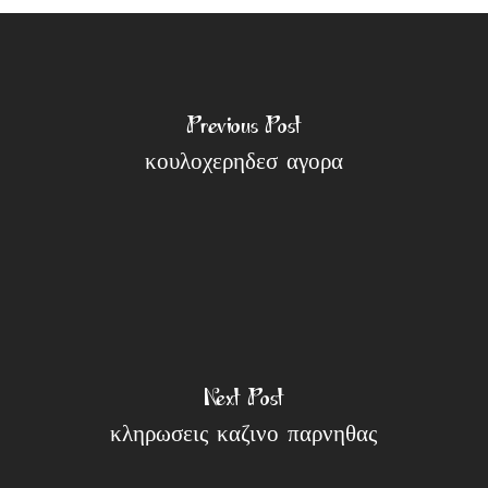
Previous Post
κουλοχερηδεσ αγορα
Next Post
κληρωσεις καζινο παρνηθας