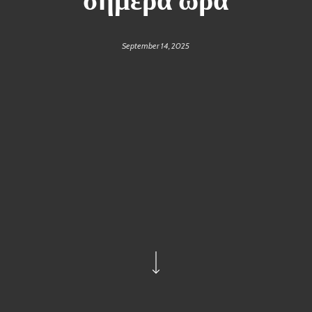
September 14, 2025