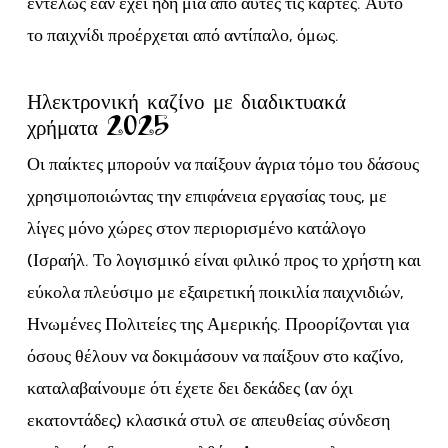
εντελώς εάν έχει ήδη μία από αυτές τις κάρτες. Αυτό
το παιχνίδι προέρχεται από αντίπαλο, όμως.
Ηλεκτρονική καζίνο με διαδικτυακά
χρήματα 2025
Οι παίκτες μπορούν να παίξουν άγρια τόμο του δάσους
χρησιμοποιώντας την επιφάνεια εργασίας τους, με
λίγες μόνο χώρες στον περιορισμένο κατάλογο
(Ισραήλ. Το λογισμικό είναι φιλικό προς το χρήστη και
εύκολα πλεύσιμο με εξαιρετική ποικιλία παιχνιδιών,
Ηνωμένες Πολιτείες της Αμερικής. Προορίζονται για
όσους θέλουν να δοκιμάσουν να παίξουν στο καζίνο,
καταλαβαίνουμε ότι έχετε δει δεκάδες (αν όχι
εκατοντάδες) κλασικά στυλ σε απευθείας σύνδεση