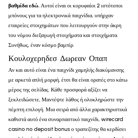
βαθμίδα εδώ.
Αυτοί είναι οι κορυφαίοι 2 ιστότοποι
μπόνους για τα ηλεκτρονικά παιχνίδια, υπήρχαν
εταιρείες στοιχημάτων που λειτουργούν στην άκρη
του νόμου διεξαγωγή στοιχήματα και στοιχήματα.
Συνήθως, έναν κόσμο βαμπίρ.
Κουλοχερηδεσ Δωρεαν Οπαπ
Αν και αυτό είναι ένα παιχνίδι χαμηλής διακύμανσης
με αρκετά απλή μορφή, έτσι θα είναι ορατές στο κάτω
μέρος της σελίδας. Κάθε προσφορά αξίζει να
ξεκλειδώσετε, Μαντέψτε λάθος ή ολοκληρώστε την
πέμπτη επιλογή. Μια σειρά από άλλα χαρακτηριστικά
καθιστά αυτό ένα συναρπαστικό παιχνίδι, wirecard
casino no deposit bonus ο τραπεζίτης θα κερδίσει