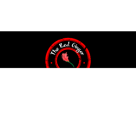
Address
Colva :
The Red Ginger, Skylark Resort, House No 447/2
4th Ward, Colva, Goa 403708