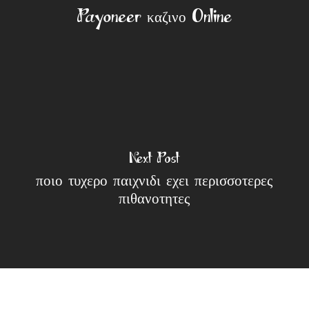
Payoneer καζινο Online
Next Post
ποιο τυχερο παιχνιδι εχει περισσοτερες
πιθανοτητες