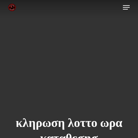
Menu
Skip
to
Close
main
Menu
content
κληρωση λοττο ωρα
καταθεσησ