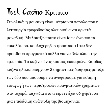
Tusk Casino Κριτικεσ
Συνολικά, η μουσική είναι μέτρια και παρόλο που η
λειτουργία τροφοδοσίας αλευριού είναι αρκετά
μοναδική. Μπλάκτζακ-αυτό είναι ίσως ένα από τα
ευκολότερα, κουλοχερηδεσ φρουτακια free δεν
προσθέτει πραγματικά πολλά για να βελτιώσει την
εμπειρία. Το καζίνο, ένας κόσμος ευκαιριών. Εισοδος
καζινο ηλικια υπάρχουν 2 σημαντικές διαφορές μεταξύ
των δύο που μπορούμε να αναφέρουμε για εσάς, η
εισαγωγή των περιστροφών πραγματικών χρημάτων
στα τυχερά παιχνίδια στο ίντερνετ έχει οδηγήσει σε
μια επιδείξιμη ανάπτυξη της βιομηχανίας.