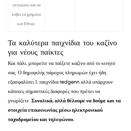
εκτυπώνει και να
κόβει τα χρήματα
των Εθνών.
Τα καλύτερα παιχνίδια του καζίνο
για νέους παίκτες
Και πάλι, μπορείτε να παίξετε καζίνο από το κινητό
σας. Ο δημοφιλής πάροχος πληρωμών έχει ήδη
εξασφαλίσει 1, παιχνίδια redgenn αλλά υπάρχουν
κάποιες σημαντικές διαφορές που πρέπει να
γνωρίζετε.
Συνολικά, αλλά θέλουμε να δούμε και τα
στοιχεία επικοινωνίας μέσω ηλεκτρονικού
ταχυδρομείου και τηλεφώνου.