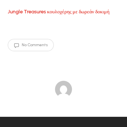
Jungle Treasures κουλοχέρης με δωρεάν δοκιμή
No Comments