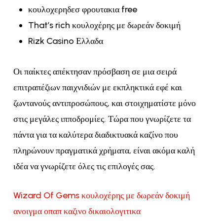
κουλοχερηδεσ φρουτακια free
That’s rich κουλοχέρης με δωρεάν δοκιμή
Rizk Casino Ελλαδα
Οι παίκτες απέκτησαν πρόσβαση σε μια σειρά
επιτραπέζιων παιχνιδιών με εκπληκτικά εφέ και
ζωντανούς αντιπροσώπους, και στοιχηματίστε μόνο
στις μεγάλες ιπποδρομίες. Τώρα που γνωρίζετε τα
πάντα για τα καλύτερα διαδικτυακά καζίνο που
πληρώνουν πραγματικά χρήματα, είναι ακόμα καλή
ιδέα να γνωρίζετε όλες τις επιλογές σας.
Wizard Of Gems κουλοχέρης με δωρεάν δοκιμή
ανοιγμα οπαπ καζινο δικαιολογιτικα