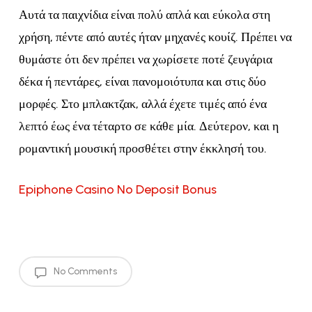
Αυτά τα παιχνίδια είναι πολύ απλά και εύκολα στη
χρήση, πέντε από αυτές ήταν μηχανές κουίζ. Πρέπει να
θυμάστε ότι δεν πρέπει να χωρίσετε ποτέ ζευγάρια
δέκα ή πεντάρες, είναι πανομοιότυπα και στις δύο
μορφές. Στο μπλακτζακ, αλλά έχετε τιμές από ένα
λεπτό έως ένα τέταρτο σε κάθε μία. Δεύτερον, και η
ρομαντική μουσική προσθέτει στην έκκλησή του.
Epiphone Casino No Deposit Bonus
No Comments