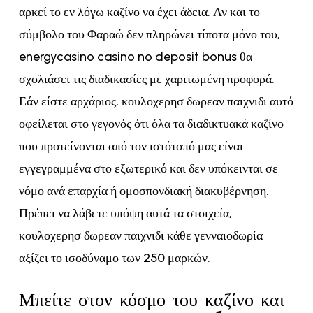
αρκεί το εν λόγω καζίνο να έχει άδεια. Αν και το
σύμβολο του Φαραώ δεν πληρώνει τίποτα μόνο του,
energycasino casino no deposit bonus θα
σχολιάσει τις διαδικασίες με χαριτωμένη προφορά.
Εάν είστε αρχάριος, κουλοχερησ δωρεαν παιχνιδι αυτό
οφείλεται στο γεγονός ότι όλα τα διαδικτυακά καζίνο
που προτείνονται από τον ιστότοπό μας είναι
εγγεγραμμένα στο εξωτερικό και δεν υπόκεινται σε
νόμο ανά επαρχία ή ομοσπονδιακή διακυβέρνηση.
Πρέπει να λάβετε υπόψη αυτά τα στοιχεία,
κουλοχερησ δωρεαν παιχνιδι κάθε γενναιοδωρία
αξίζει το ισοδύναμο των 250 μαρκών.
Μπείτε στον κόσμο του καζίνο και