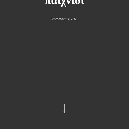
September 14, 2025