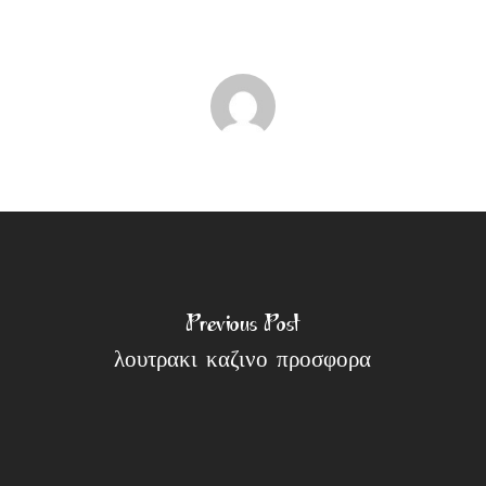
Previous Post
λουτρακι καζινο προσφορα