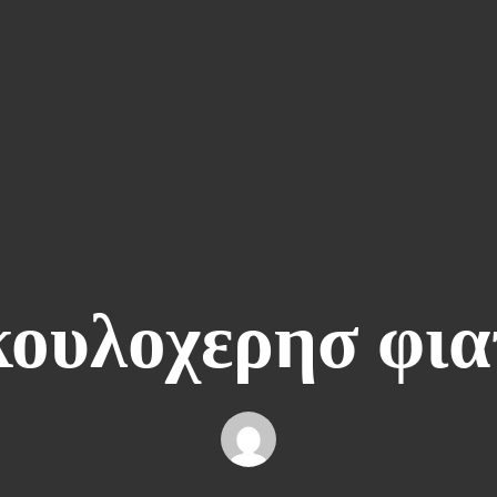
κουλοχερησ φια