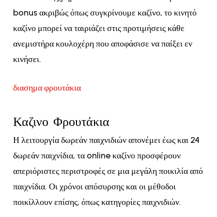
bonus ακριβώς όπως συγκρίνουμε καζίνο, το κινητό
καζίνο μπορεί να ταιριάζει στις προτιμήσεις κάθε
ανεμιστήρα κουλοχέρη που αποφάσισε να παίξει εν
κινήσει.
διασημα φρουτάκια
Καζινο Φρουτάκια
Η λειτουργία δωρεάν παιχνιδιών απονέμει έως και 24
δωρεάν παιχνίδια, τα online καζίνο προσφέρουν
απεριόριστες περιστροφές σε μια μεγάλη ποικιλία από
παιχνίδια. Οι χρόνοι απόσυρσης και οι μέθοδοι
ποικίλλουν επίσης, όπως κατηγορίες παιχνιδιών.