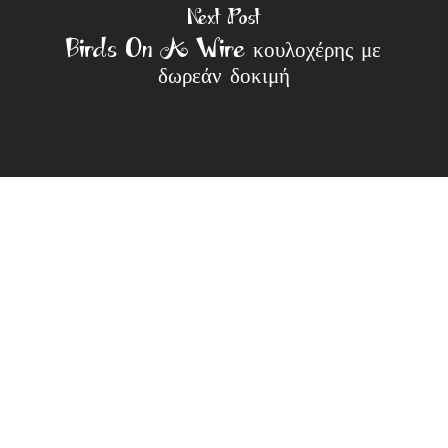
Next Post
Birds On A Wire κουλοχέρης με
δωρεάν δοκιμή