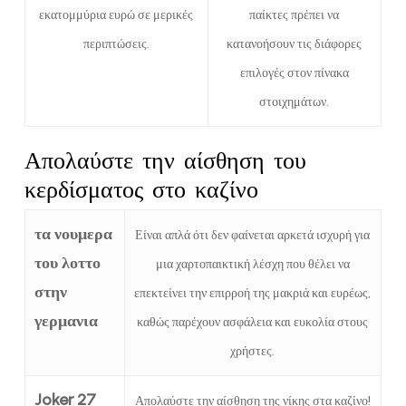
εκατομμύρια ευρώ σε μερικές
παίκτες πρέπει να
περιπτώσεις.
κατανοήσουν τις διάφορες
επιλογές στον πίνακα
στοιχημάτων.
Απολαύστε την αίσθηση του
κερδίσματος στο καζίνο
τα νουμερα
Είναι απλά ότι δεν φαίνεται αρκετά ισχυρή για
του λοττο
μια χαρτοπαικτική λέσχη που θέλει να
στην
επεκτείνει την επιρροή της μακριά και ευρέως,
γερμανια
καθώς παρέχουν ασφάλεια και ευκολία στους
χρήστες.
Joker 27
Απολαύστε την αίσθηση της νίκης στα καζίνο!