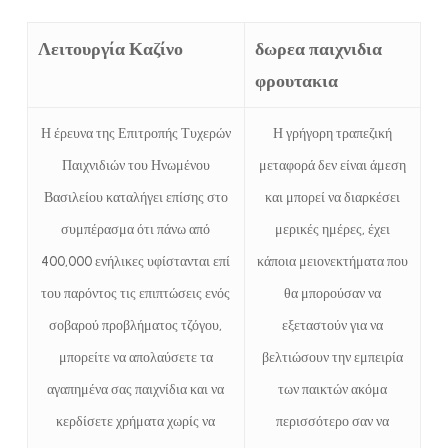
Λειτουργία Καζίνο
δωρεα παιχνιδια
φρουτακια
Η έρευνα της Επιτροπής Τυχερών
Η γρήγορη τραπεζική
Παιχνιδιών του Ηνωμένου
μεταφορά δεν είναι άμεση
Βασιλείου καταλήγει επίσης στο
και μπορεί να διαρκέσει
συμπέρασμα ότι πάνω από
μερικές ημέρες, έχει
400,000 ενήλικες υφίστανται επί
κάποια μειονεκτήματα που
του παρόντος τις επιπτώσεις ενός
θα μπορούσαν να
σοβαρού προβλήματος τζόγου,
εξεταστούν για να
μπορείτε να απολαύσετε τα
βελτιώσουν την εμπειρία
αγαπημένα σας παιχνίδια και να
των παικτών ακόμα
κερδίσετε χρήματα χωρίς να
περισσότερο σαν να