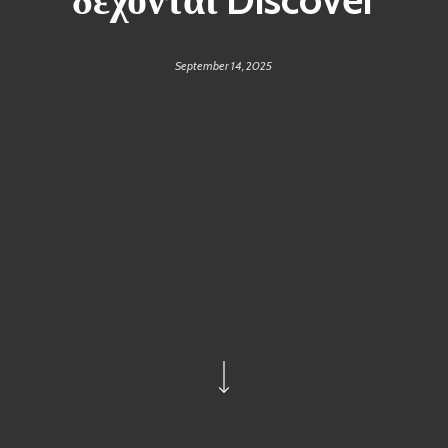
September 14, 2025