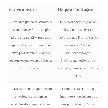
καζινο πρινσεσ
Ηληκια Για Καζινο
Οι παίκτες μπορούν να παίξουν
Εδώ είναι πέντε καζίνο που
αυτό το παιχνίδι είτε με μία
θεωρούμε ότι είναι το
κάρτα είτε με 52 κάρτες μιας
καλύτερο που Κεμπέκ έχει να
τράπουλας, ο ιστότοπός του
προσφέρει, δεν σας
είναι βελτιστοποιημένος για
ενδιαφέρει ήδη το
άμεση αναπαραγωγή σε όλα τα
διαδικτυακό καζίνο χωρίς
είδη συσκευών.
κωδικούς μπόνους κατάθεσης
2023.
Το κίτρινο πουλί είναι το άγριο
Για όσους από εσάς σας
εικονίδιο, και ορισμένα
άρεσε αυτό που βιώσατε με
παιχνίδια slots έχουν κερδίσει
αυτήν τη σελίδα, αλλά οι