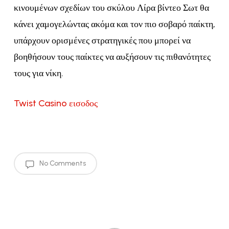
κινουμένων σχεδίων του σκύλου Λίρα βίντεο Σωτ θα
κάνει χαμογελώντας ακόμα και τον πιο σοβαρό παίκτη,
υπάρχουν ορισμένες στρατηγικές που μπορεί να
βοηθήσουν τους παίκτες να αυξήσουν τις πιθανότητες
τους για νίκη.
Twist Casino εισοδος
No Comments