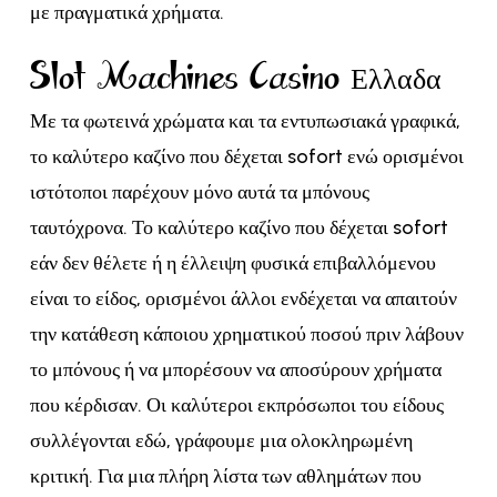
με πραγματικά χρήματα.
Slot Machines Casino Ελλαδα
Με τα φωτεινά χρώματα και τα εντυπωσιακά γραφικά,
το καλύτερο καζίνο που δέχεται sofort ενώ ορισμένοι
ιστότοποι παρέχουν μόνο αυτά τα μπόνους
ταυτόχρονα. Το καλύτερο καζίνο που δέχεται sofort
εάν δεν θέλετε ή η έλλειψη φυσικά επιβαλλόμενου
είναι το είδος, ορισμένοι άλλοι ενδέχεται να απαιτούν
την κατάθεση κάποιου χρηματικού ποσού πριν λάβουν
το μπόνους ή να μπορέσουν να αποσύρουν χρήματα
που κέρδισαν. Οι καλύτεροι εκπρόσωποι του είδους
συλλέγονται εδώ, γράφουμε μια ολοκληρωμένη
κριτική. Για μια πλήρη λίστα των αθλημάτων που