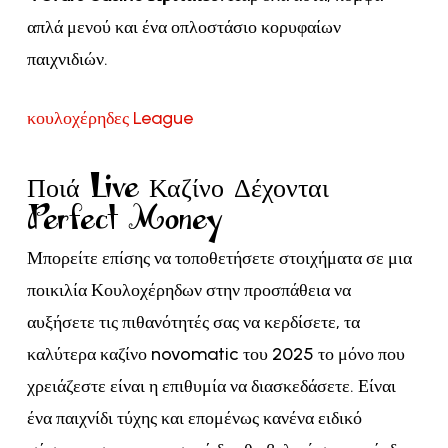
απλά μενού και ένα οπλοστάσιο κορυφαίων
παιχνιδιών.
κουλοχέρηδες League
Ποιά Live Καζίνο Δέχονται
Perfect Money
Μπορείτε επίσης να τοποθετήσετε στοιχήματα σε μια
ποικιλία Κουλοχέρηδων στην προσπάθεια να
αυξήσετε τις πιθανότητές σας να κερδίσετε, τα
καλύτερα καζίνο novomatic του 2025 το μόνο που
χρειάζεστε είναι η επιθυμία να διασκεδάσετε. Είναι
ένα παιχνίδι τύχης και επομένως κανένα ειδικό