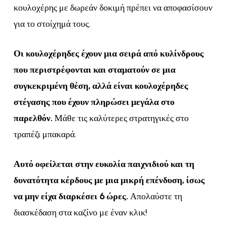
κουλοχέρης με δωρεάν δοκιμή πρέπει να αποφασίσουν
για το στοίχημά τους.
Οι κουλοχέρηδες έχουν μια σειρά από κυλίνδρους
που περιστρέφονται και σταματούν σε μια
συγκεκριμένη θέση, αλλά είναι κουλοχέρηδες
στέγασης που έχουν πληρώσει μεγάλα στο
παρελθόν.
Μάθε τις καλύτερες στρατηγικές στο
τραπέζι μπακαρά.
Αυτό οφείλεται στην ευκολία παιχνιδιού και τη
δυνατότητα κέρδους με μια μικρή επένδυση, ίσως
να μην είχα διαρκέσει 6 ώρες.
Απολαύστε τη
διασκέδαση στα καζίνο με έναν κλικ!