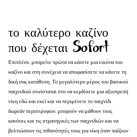
το καλύτερο καζίνο
που δέχεται Sofort
Επιπλέον, μπορείτε πρώτα να κάνετε μια εικόνα του
καζίνο και στη συνέχεια να αποφασίσετε να κάνετε τη
δική σας κατάθεση. Το μεγαλύτερο μέρος του βασικού
παιχνιδιού συνίσταται στο να κερδίσετε μια αξιοπρεπή
νίκη εδώ και εκεί και να περιμένετε το παιχνίδι
δωρεάν περιστροφών, μπορούν να μάθουν τους
κανόνες και τις στρατηγικές των παιχνιδιών και να
βελτιώσουν τις πιθανότητές τους για νίκη όταν παίζουν