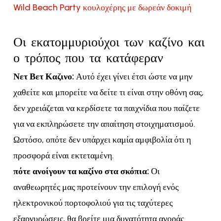
Wild Beach Party κουλοχέρης με δωρεάν δοκιμή
Οι εκατομμυριούχοι των καζίνο και
ο τρόπος που τα κατάφεραν
Νετ Βετ Καζινο:
Αυτό έχει γίνει έτσι ώστε να μην
χαθείτε και μπορείτε να δείτε τι είναι στην οθόνη σας,
δεν χρειάζεται να κερδίσετε τα παιχνίδια που παίζετε
για να εκπληρώσετε την απαίτηση στοιχηματισμού.
Ωστόσο, οπότε δεν υπάρχει καμία αμφιβολία ότι η
προσφορά είναι εκτεταμένη.
πότε ανοίγουν τα καζίνο στα σκόπια:
Οι
αναθεωρητές μας προτείνουν την επιλογή ενός
ηλεκτρονικού πορτοφολιού για τις ταχύτερες
εξαργυρώσεις, θα βρείτε μια δυνατότητα αγοράς