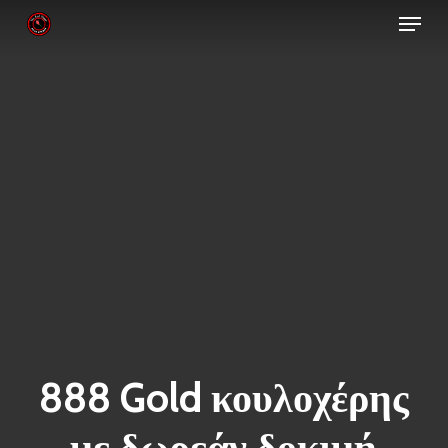
Menu
Skip
to
Close
main
Menu
content
888 Gold κουλοχέρης
με δωρεάν δοκιμή