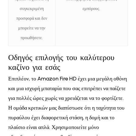
συγκεκριμένη
εμπόρους.
προσφορά και δεν
μπορείτε να την
προωθήσετε.
Οδηγός επιλογής του καλύτερου
καζίνο για εσάς
Επιπλέον, το Amazon Fire HD έχει μια μεγάλη οθόνη
και μια ισχυρή μπαταρία που σας επιτρέπει να παίζετε
για πολλές ώρες χωρίς να χρειάζεται να το φορτίζετε.
Η ομάδα κριτικών μας διαπίστωσε ότι η ταχύτητα του
πυραύλου έχει διαφορετική στάση, η δομή και το
πλαίσιο είναι απλά. Χρησιμοποιείτε μόνο