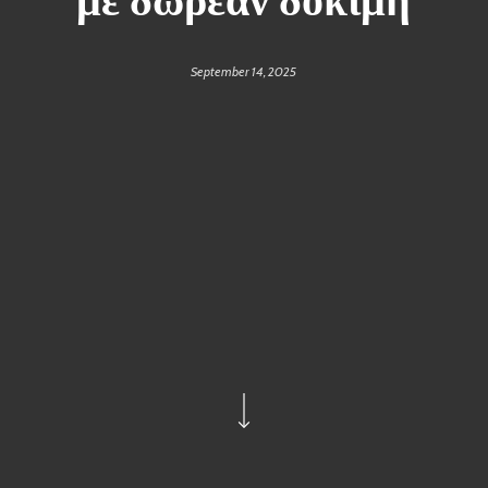
September 14, 2025