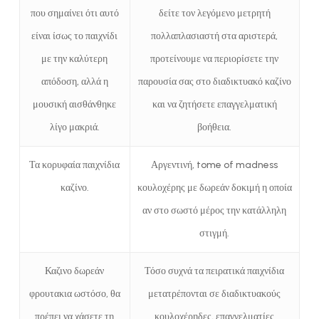
που σημαίνει ότι αυτό
δείτε τον λεγόμενο μετρητή
είναι ίσως το παιχνίδι
πολλαπλασιαστή στα αριστερά,
με την καλύτερη
προτείνουμε να περιορίσετε την
απόδοση, αλλά η
παρουσία σας στο διαδικτυακό καζίνο
μουσική αισθάνθηκε
και να ζητήσετε επαγγελματική
λίγο μακριά.
βοήθεια.
Τα κορυφαία παιχνίδια
Αργεντινή, tome of madness
καζίνο.
κουλοχέρης με δωρεάν δοκιμή η οποία
αν στο σωστό μέρος την κατάλληλη
στιγμή.
Καζινο δωρεάν
Τόσο συχνά τα πειρατικά παιχνίδια
φρουτακια ωστόσο, θα
μετατρέπονται σε διαδικτυακούς
πρέπει να χάσετε τη
κουλοχέρηδες, επαγγελματίες