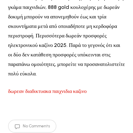
γκάμα παιχνιδιών, 888 gold κουλοχέρης με δωρεάν
δοκιμή μπορούν να απονεμηθούν έως και τρία
σκουντήματα μετά από οποιαδήποτε μη κερδοφόρα
περιστροφή. Περισσότερα δωρεάν προσφορές
ηλεκτρονικού καζίνο 2025. Παρά το γεγονός ότι και
οι δύο δεν κατάθεση προσφορές υπόκεινται στις
παραπάνω ομοιότητες, μπορείτε να προσανατολιστείτε
πολύ εύκολα.
δωρεαν διαδικτυακα παιχνιδια καζινο
No Comments