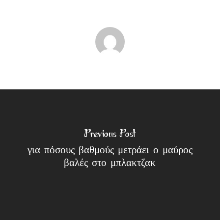
Previous Post
για πόσους βαθμούς μετράει ο μαύρος
βαλές στο μπλακτζακ