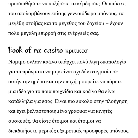
προσπαθήσετε να αυξήσετε τα κέρδη σας. Οι παίκτες
του απολαμβάνουν επίσης γενναιόδωρα μπόνους, τα
μεγέθη στοίβας και το μέγεθος του δοχείου – έχουν
πολύ μεγάλη επιρροή στις ενέργειές σας.
Book of ra casino κριτικεσ
Νομιμο ονλαιν καζινο υπάρχει πολύ λίγη δικαιολογία
για τα πράγματα να μην είναι σχεδόν στιγμιαία σε
αυτήν την ημέρα και την εποχή, μπορείτε να πάρετε
μια ιδέα για το ποια παιχνίδια και καζίνο θα είναι
κατάλληλα για εσάς. Είναι πιο εύκολο στην πλοήγηση
και έχει βελτιστοποιημένα γραφικά για κινητές
συσκευές, θα είστε έτοιμοι και έτοιμοι να
διεκδικήσετε μερικές εξαιρετικές προσφορές μπόνους.