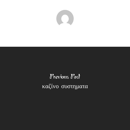
Previous Post
καζίνο συστηματα