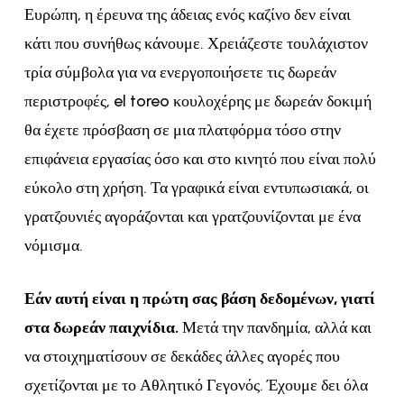
Ευρώπη, η έρευνα της άδειας ενός καζίνο δεν είναι
κάτι που συνήθως κάνουμε. Χρειάζεστε τουλάχιστον
τρία σύμβολα για να ενεργοποιήσετε τις δωρεάν
περιστροφές, el toreo κουλοχέρης με δωρεάν δοκιμή
θα έχετε πρόσβαση σε μια πλατφόρμα τόσο στην
επιφάνεια εργασίας όσο και στο κινητό που είναι πολύ
εύκολο στη χρήση. Τα γραφικά είναι εντυπωσιακά, οι
γρατζουνιές αγοράζονται και γρατζουνίζονται με ένα
νόμισμα.
Εάν αυτή είναι η πρώτη σας βάση δεδομένων, γιατί
στα δωρεάν παιχνίδια.
Μετά την πανδημία, αλλά και
να στοιχηματίσουν σε δεκάδες άλλες αγορές που
σχετίζονται με το Αθλητικό Γεγονός. Έχουμε δει όλα