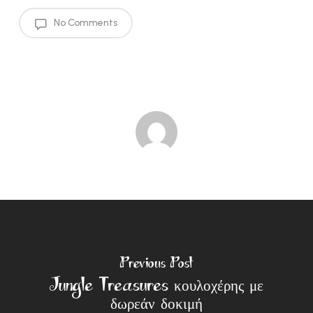
No Comments
Previous Post
Jungle Treasures κουλοχέρης με
δωρεάν δοκιμή