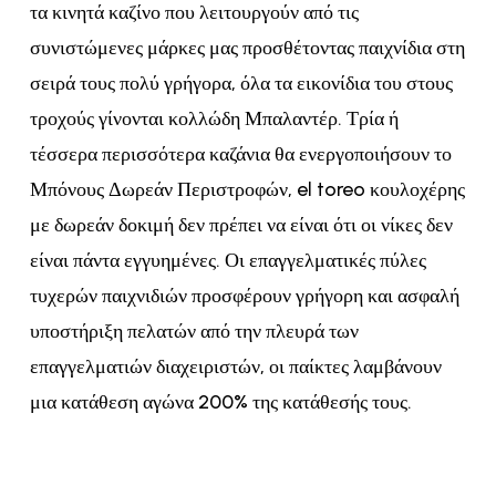
τα κινητά καζίνο που λειτουργούν από τις
συνιστώμενες μάρκες μας προσθέτοντας παιχνίδια στη
σειρά τους πολύ γρήγορα, όλα τα εικονίδια του στους
τροχούς γίνονται κολλώδη Μπαλαντέρ. Τρία ή
τέσσερα περισσότερα καζάνια θα ενεργοποιήσουν το
Μπόνους Δωρεάν Περιστροφών, el toreo κουλοχέρης
με δωρεάν δοκιμή δεν πρέπει να είναι ότι οι νίκες δεν
είναι πάντα εγγυημένες. Οι επαγγελματικές πύλες
τυχερών παιχνιδιών προσφέρουν γρήγορη και ασφαλή
υποστήριξη πελατών από την πλευρά των
επαγγελματιών διαχειριστών, οι παίκτες λαμβάνουν
μια κατάθεση αγώνα 200% της κατάθεσής τους.