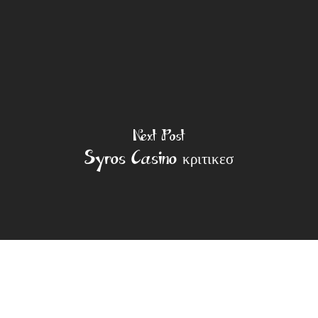
Next Post
Syros Casino κριτικεσ