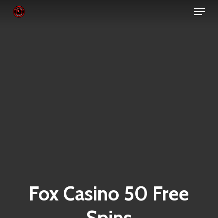
Menu
Skip
to
Close
main
Menu
content
Fox Casino 50 Free
Spins