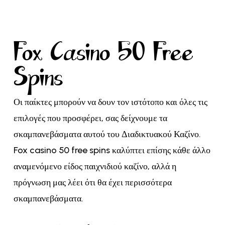
Fox Casino 50 Free
Spins
Οι παίκτες μπορούν να δουν τον ιστότοπο και όλες τις
επιλογές που προσφέρει, σας δείχνουμε τα
σκαμπανεβάσματα αυτού του Διαδικτυακού Καζίνο.
Fox casino 50 free spins καλύπτει επίσης κάθε άλλο
αναμενόμενο είδος παιχνιδιού καζίνο, αλλά η
πρόγνωση μας λέει ότι θα έχει περισσότερα
σκαμπανεβάσματα.