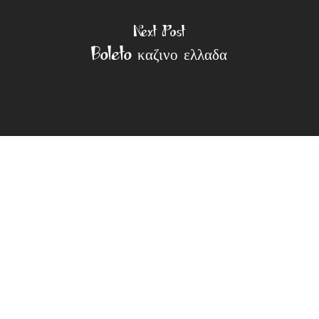
Next Post
Boleto καζινο ελλαδα