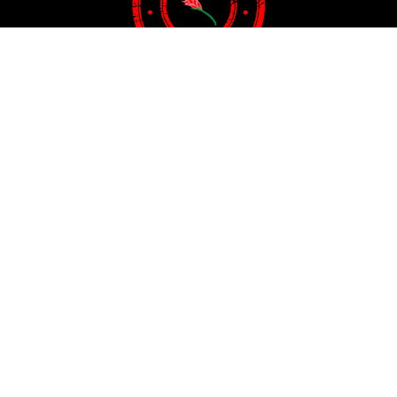
Address
Colva :
The Red Ginger, Skylark Resort, House No 447/2
4th Ward, Colva, Goa 403708
Connect
T : 8888476666
E : rgc@theredginger.red
Quick Links
Media & Events