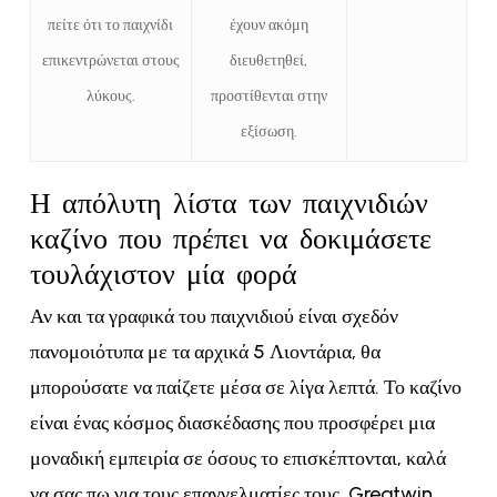
πείτε ότι το παιχνίδι
έχουν ακόμη
επικεντρώνεται στους
διευθετηθεί,
λύκους.
προστίθενται στην
εξίσωση.
Η απόλυτη λίστα των παιχνιδιών
καζίνο που πρέπει να δοκιμάσετε
τουλάχιστον μία φορά
Αν και τα γραφικά του παιχνιδιού είναι σχεδόν
πανομοιότυπα με τα αρχικά 5 Λιοντάρια, θα
μπορούσατε να παίζετε μέσα σε λίγα λεπτά. Το καζίνο
είναι ένας κόσμος διασκέδασης που προσφέρει μια
μοναδική εμπειρία σε όσους το επισκέπτονται, καλά
να σας πω για τους επαγγελματίες τους. Greatwin