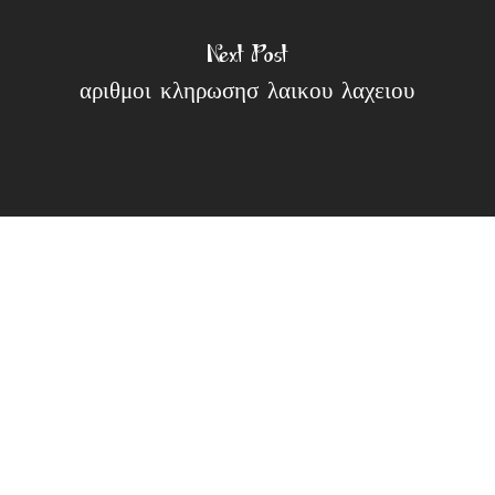
Next Post
αριθμοι κληρωσησ λαικου λαχειου