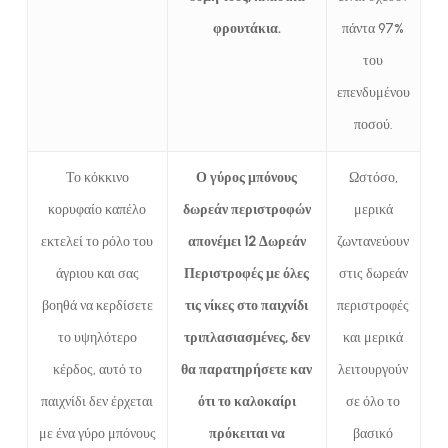
φρουτάκια.
πάντα 97%
του
επενδυμένου
ποσού.
Το κόκκινο
Ο γύρος μπόνους
Ωστόσο,
κορυφαίο καπέλο
δωρεάν περιστροφών
μερικά
εκτελεί το ρόλο του
απονέμει 12 Δωρεάν
ζωντανεύουν
άγριου και σας
Περιστροφές με όλες
στις δωρεάν
βοηθά να κερδίσετε
τις νίκες στο παιχνίδι
περιστροφές
το υψηλότερο
τριπλασιασμένες, δεν
και μερικά
κέρδος, αυτό το
θα παρατηρήσετε καν
λειτουργούν
παιχνίδι δεν έρχεται
ότι το καλοκαίρι
σε όλο το
με ένα γύρο μπόνους
πρόκειται να
βασικό