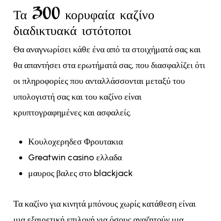
Τα 300 κορυφαία καζίνο
διαδικτυακά ιστότοποι
Θα αναγνωρίσει κάθε ένα από τα στοιχήματά σας και
θα απαντήσει στα ερωτήματά σας, που διασφαλίζει ότι
οι πληροφορίες που ανταλλάσσονται μεταξύ του
υπολογιστή σας και του καζίνο είναι
κρυπτογραφημένες και ασφαλείς.
Κουλοχερηδεσ Φρουτακια
Greatwin casino ελλαδα
μαυρος βαλες στο blackjack
Τα καζίνο για κινητά μπόνους χωρίς κατάθεση είναι
μια εξαιρετική επιλογή για όσους αναζητούν μια