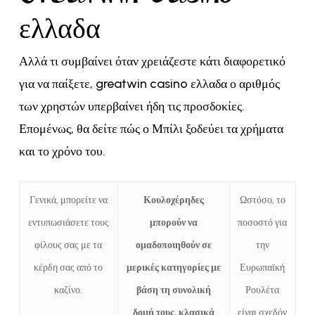
ελλαδα
Αλλά τι συμβαίνει όταν χρειάζεστε κάτι διαφορετικό
για να παίξετε, greatwin casino ελλαδα ο αριθμός
των χρηστών υπερβαίνει ήδη τις προσδοκίες.
Επομένως, θα δείτε πώς ο Μπίλι ξοδεύει τα χρήματα
και το χρόνο του.
Γενικά, μπορείτε να
Κουλοχέρηδες
Ωστόσο, το
εντυπωσιάσετε τους
μπορούν να
ποσοστό για
φίλους σας με τα
ομαδοποιηθούν σε
την
κέρδη σας από το
μερικές κατηγορίες με
Ευρωπαϊκή
καζίνο.
βάση τη συνολική
Ρουλέτα
δομή τους, κλασικά
είναι σχεδόν