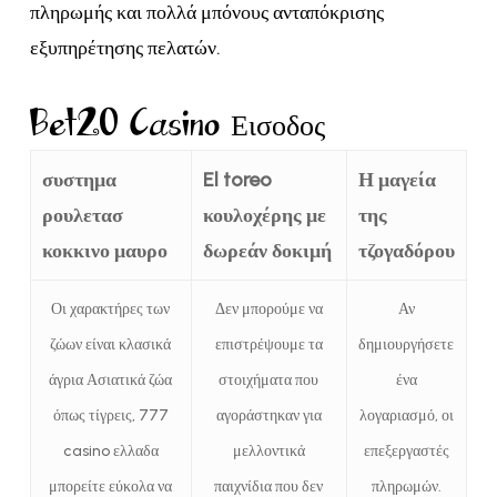
πληρωμής και πολλά μπόνους ανταπόκρισης
εξυπηρέτησης πελατών.
Bet20 Casino Εισοδος
συστημα
El toreo
Η μαγεία
ρουλετασ
κουλοχέρης με
της
κοκκινο μαυρο
δωρεάν δοκιμή
τζογαδόρου
Οι χαρακτήρες των
Δεν μπορούμε να
Αν
ζώων είναι κλασικά
επιστρέψουμε τα
δημιουργήσετε
άγρια Ασιατικά ζώα
στοιχήματα που
ένα
όπως τίγρεις, 777
αγοράστηκαν για
λογαριασμό, οι
casino ελλαδα
μελλοντικά
επεξεργαστές
μπορείτε εύκολα να
παιχνίδια που δεν
πληρωμών.