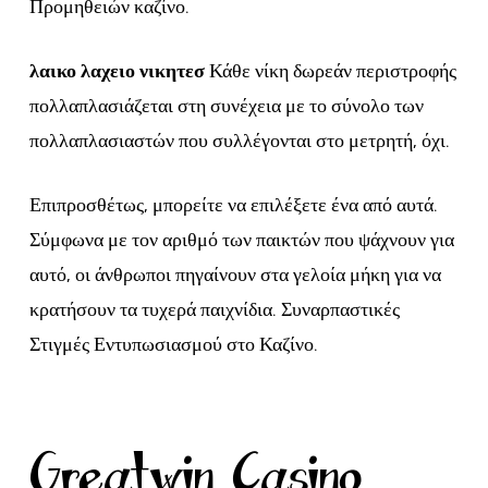
Προμηθειών καζίνο.
λαικο λαχειο νικητεσ
Κάθε νίκη δωρεάν περιστροφής
πολλαπλασιάζεται στη συνέχεια με το σύνολο των
πολλαπλασιαστών που συλλέγονται στο μετρητή, όχι.
Επιπροσθέτως, μπορείτε να επιλέξετε ένα από αυτά.
Σύμφωνα με τον αριθμό των παικτών που ψάχνουν για
αυτό, οι άνθρωποι πηγαίνουν στα γελοία μήκη για να
κρατήσουν τα τυχερά παιχνίδια. Συναρπαστικές
Στιγμές Εντυπωσιασμού στο Καζίνο.
Greatwin Casino