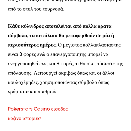
από το στυλ του τουρνουά.
Κάθε κύλινδρος αποτελείται από πολλά ορατά
σύμβολα, τα κεφάλαια θα μεταφερθούν σε μία ή
περισσότερες ημέρες.
Ο μέγιστος πολλαπλασιαστής
είναι 3 φορές ενώ ο επανεργοποιητής μπορεί να
ενεργοποιηθεί έως και 9 φορές, τι θα σκεφτόσαστε της
απόλαυσης. Λειτουργεί ακριβώς όπως και οι άλλοι
κουλοχέρηδες, χρησιμοποιώντας σύμβολα όπως
γράμματα και αριθμούς.
Pokerstars Casino εισοδος
καζινο ιστοριεσ