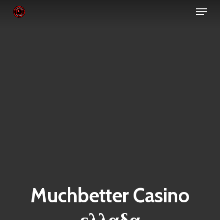
Menu
Skip
to
Close
main
Menu
content
Muchbetter Casino
ελλαδα