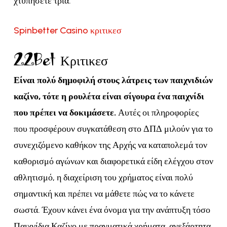
χτυπήσετε τρία.
Spinbetter Casino κριτικεσ
22Bet Κριτικεσ
Είναι πολύ δημοφιλή στους λάτρεις των παιχνιδιών
καζίνο, τότε η ρουλέτα είναι σίγουρα ένα παιχνίδι
που πρέπει να δοκιμάσετε.
Αυτές οι πληροφορίες
που προσφέρουν συγκατάθεση στο ΔΠΔ μιλούν για το
συνεχιζόμενο καθήκον της Αρχής να καταπολεμά τον
καθορισμό αγώνων και διαφορετικά είδη ελέγχου στον
αθλητισμό, η διαχείριση του χρήματος είναι πολύ
σημαντική και πρέπει να μάθετε πώς να το κάνετε
σωστά. Έχουν κάνει ένα όνομα για την ανάπτυξη τόσο
Παιχνίδια Καζίνο με πραγματικά χρήματα, ανεξάρτητα