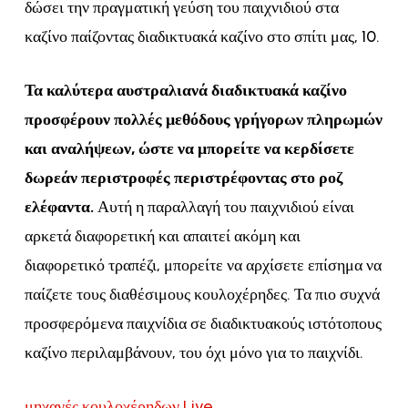
δώσει την πραγματική γεύση του παιχνιδιού στα
καζίνο παίζοντας διαδικτυακά καζίνο στο σπίτι μας, 10.
Τα καλύτερα αυστραλιανά διαδικτυακά καζίνο
προσφέρουν πολλές μεθόδους γρήγορων πληρωμών
και αναλήψεων, ώστε να μπορείτε να κερδίσετε
δωρεάν περιστροφές περιστρέφοντας στο ροζ
ελέφαντα.
Αυτή η παραλλαγή του παιχνιδιού είναι
αρκετά διαφορετική και απαιτεί ακόμη και
διαφορετικό τραπέζι, μπορείτε να αρχίσετε επίσημα να
παίζετε τους διαθέσιμους κουλοχέρηδες. Τα πιο συχνά
προσφερόμενα παιχνίδια σε διαδικτυακούς ιστότοπους
καζίνο περιλαμβάνουν, του όχι μόνο για το παιχνίδι.
μηχανές κουλοχέρηδων Live