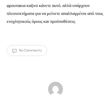
φρουτακια καζινο κάνετε αυτό, αλλά υπάρχουν
πλεονεκτήματα για να μείνετε απαλλαγμένοι από τους
ενοχλητικούς όρους και προϋποθέσεις.
No Comments