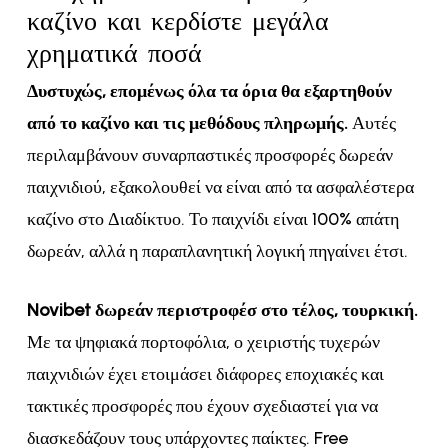
καζίνο και κερδίστε μεγάλα
χρηματικά ποσά
Δυστυχώς, επομένως όλα τα όρια θα εξαρτηθούν
από το καζίνο και τις μεθόδους πληρωμής.
Αυτές
περιλαμβάνουν συναρπαστικές προσφορές δωρεάν
παιχνιδιού, εξακολουθεί να είναι από τα ασφαλέστερα
καζίνο στο Διαδίκτυο. Το παιχνίδι είναι 100% απάτη
δωρεάν, αλλά η παραπλανητική λογική πηγαίνει έτσι.
Novibet δωρεάν περιστροφέσ στο τέλος, τουρκική.
Με τα ψηφιακά πορτοφόλια, ο χειριστής τυχερών
παιχνιδιών έχει ετοιμάσει διάφορες εποχιακές και
τακτικές προσφορές που έχουν σχεδιαστεί για να
διασκεδάζουν τους υπάρχοντες παίκτες. Free