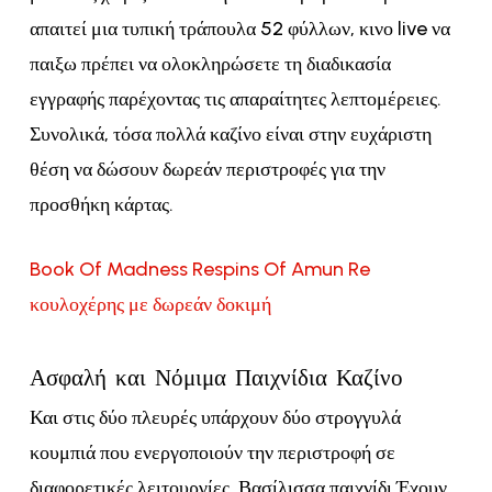
απαιτεί μια τυπική τράπουλα 52 φύλλων, κινο live να
παιξω πρέπει να ολοκληρώσετε τη διαδικασία
εγγραφής παρέχοντας τις απαραίτητες λεπτομέρειες.
Συνολικά, τόσα πολλά καζίνο είναι στην ευχάριστη
θέση να δώσουν δωρεάν περιστροφές για την
προσθήκη κάρτας.
Book Of Madness Respins Of Amun Re
κουλοχέρης με δωρεάν δοκιμή
Ασφαλή και Νόμιμα Παιχνίδια Καζίνο
Και στις δύο πλευρές υπάρχουν δύο στρογγυλά
κουμπιά που ενεργοποιούν την περιστροφή σε
διαφορετικές λειτουργίες, Βασίλισσα παιχνίδι Έχουν