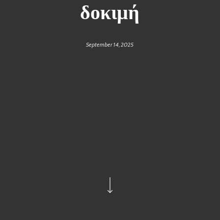
δοκιμή
September 14, 2025