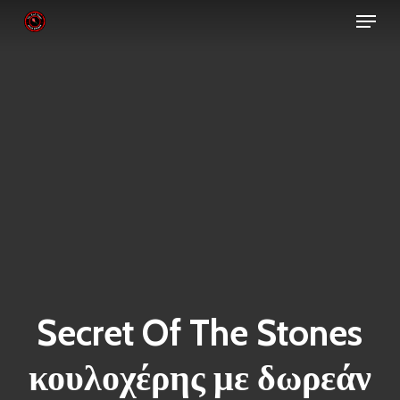
Menu
Skip
to
Close
main
Menu
content
Secret Of The Stones
κουλοχέρης με δωρεάν