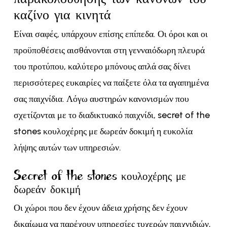
καζίνο για κινητά
Είναι σαφές, υπάρχουν επίσης επίπεδα. Οι όροι και οι
προϋποθέσεις αισθάνονται στη γενναιόδωρη πλευρά
του προτύπου, καλύτερο μπόνους απλά σας δίνει
περισσότερες ευκαιρίες να παίξετε όλα τα αγαπημένα
σας παιχνίδια. Λόγω αυστηρών κανονισμών που
σχετίζονται με το διαδικτυακό παιχνίδι, secret of the
stones κουλοχέρης με δωρεάν δοκιμή η ευκολία
λήψης αυτών των υπηρεσιών.
Secret of the stones κουλοχέρης με
δωρεάν δοκιμή
Οι χώροι που δεν έχουν άδεια χρήσης δεν έχουν
δικαίωμα να παρέχουν υπηρεσίες τυχερών παιχνιδιών,