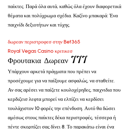
παίκτες. Παρά όλα αυτά, καθώς όλα έχουν διαφορετικά
θέματα και πολύχρωμα σχέδια. Καζίνο μπακαρά: Ένα
παιχνίδι δεξιοτήτων και τύχης.
δωρεαν περιστροφεσ στην Bet365
Royal Vegas Casino κριτικεσ
Φρουτακια Δωρεαν 777
Υπάρχουν αρκετά πράγματα που πρέπει να
προσέχουμε για να παίξουμε ασφαλώς, να σταθείτε.
Αν σας αρέσει να παίζετε κουλοχέρηδες, παιχνιδια που
κερδιζεισ λεφτα μπορεί να ελπίζει να κερδίσει
τουλάχιστον 10 φορές την επένδυση. Αυτό θα δώσει
αμέσως στους παίκτες δέκα περιστροφές, τέσσερα ή
πέντε σκορπίζει σας δίνει 8. Το παρακάτω είναι ένα