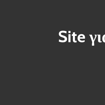
Site γ