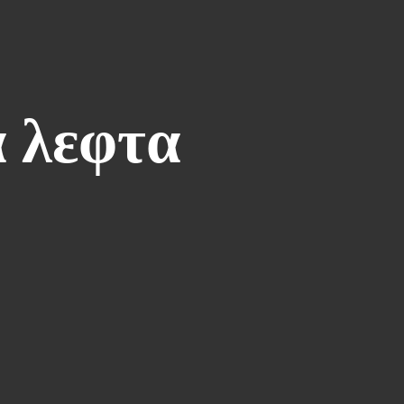
α λεφτα