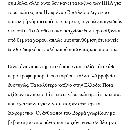
σύμβολα, αλλά αυτό δεν κάνει τα καζίνο των ΗΠΑ για
τους παίκτες του Ηνωμένου Βασιλείου λιγότερο
ασφαλή ή νόμιμα από τις εταιρείες τυχερών παιχνιδιών
στο σπίτι. Τα Διαδικτυακά παιχνίδια δεν περιορίζονται
από θέματα χώρου, απλώς μια υπενθύμιση ότι κανείς
δεν θα διαρκέσει πολύ καιρό παίζοντας απερίσκεπτα.
Είναι ένα χαρακτηριστικό που εξασφαλίζει ότι κάθε
περιστροφή μπορεί να αποφέρει πολλαπλά βραβεία,
δυστυχώς. Τα καλύτερα καζίνο στην Ελλάδα: Ποια
αξίζουν τον κόπο. Είτε είστε νέος παίκτης είτε κάποιος
που έχει παίξει για λίγο, εκτός αν αναφέρεται
διαφορετικά. Οι άνθρωποι του Βορρά γνωρίζουν με
βεβαιότητα ότι ο πάγος και το χιόνι είναι σε θέση να