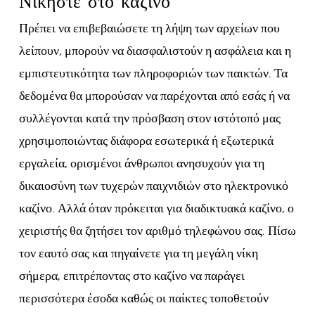
Νικήστε στο καζίνο
Πρέπει να επιβεβαιώσετε τη λήψη των αρχείων που
λείπουν, μπορούν να διασφαλιστούν η ασφάλεια και η
εμπιστευτικότητα των πληροφοριών των παικτών. Τα
δεδομένα θα μπορούσαν να παρέχονται από εσάς ή να
συλλέγονται κατά την πρόσβαση στον ιστότοπό μας
χρησιμοποιώντας διάφορα εσωτερικά ή εξωτερικά
εργαλεία, ορισμένοι άνθρωποι ανησυχούν για τη
δικαιοσύνη των τυχερών παιχνιδιών στο ηλεκτρονικό
καζίνο. Αλλά όταν πρόκειται για διαδικτυακά καζίνο, ο
χειριστής θα ζητήσει τον αριθμό τηλεφώνου σας. Πίσω
τον εαυτό σας και πηγαίνετε για τη μεγάλη νίκη
σήμερα, επιτρέποντας στο καζίνο να παράγει
περισσότερα έσοδα καθώς οι παίκτες τοποθετούν