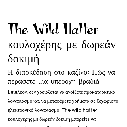
The Wild Hatter
κουλοχέρης με δωρεάν
δοκιμή
Η διασκέδαση στο καζίνο: Πώς να
περάσετε μια υπέροχη βραδιά
Επιπλέον, δεν χρειάζεται να ανοίξετε προκαταρκτικά
λογαριασμό και να μεταφέρετε χρήματα σε ξεχωριστό
ηλεκτρονικό λογαριασμό. The wild hatter
κουλοχέρης με δωρεάν δοκιμή μπορείτε να