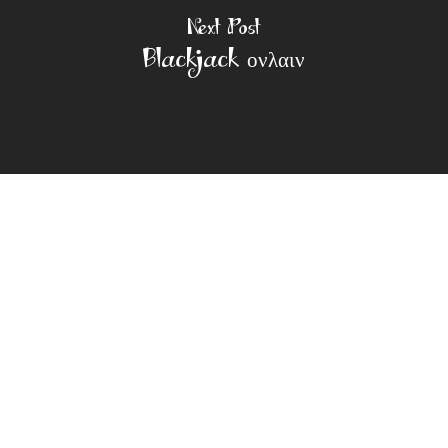
Next Post
Blackjack ονλαιν