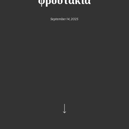
September 14, 2025