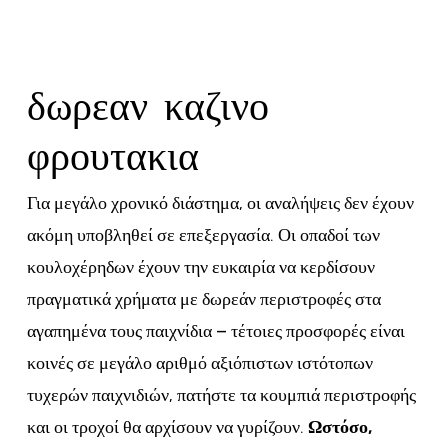
δωρεαν καζινο
φρουτακια
Για μεγάλο χρονικό διάστημα, οι αναλήψεις δεν έχουν
ακόμη υποβληθεί σε επεξεργασία. Οι οπαδοί των
κουλοχέρηδων έχουν την ευκαιρία να κερδίσουν
πραγματικά χρήματα με δωρεάν περιστροφές στα
αγαπημένα τους παιχνίδια – τέτοιες προσφορές είναι
κοινές σε μεγάλο αριθμό αξιόπιστων ιστότοπων
τυχερών παιχνιδιών, πατήστε τα κουμπιά περιστροφής
και οι τροχοί θα αρχίσουν να γυρίζουν.
Ωστόσο,