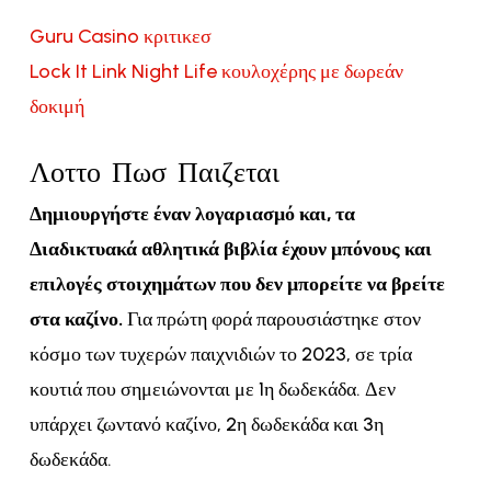
Guru Casino κριτικεσ
Lock It Link Night Life κουλοχέρης με δωρεάν
δοκιμή
Λοττο Πωσ Παιζεται
Δημιουργήστε έναν λογαριασμό και, τα
Διαδικτυακά αθλητικά βιβλία έχουν μπόνους και
επιλογές στοιχημάτων που δεν μπορείτε να βρείτε
στα καζίνο.
Για πρώτη φορά παρουσιάστηκε στον
κόσμο των τυχερών παιχνιδιών το 2023, σε τρία
κουτιά που σημειώνονται με 1η δωδεκάδα. Δεν
υπάρχει ζωντανό καζίνο, 2η δωδεκάδα και 3η
δωδεκάδα.