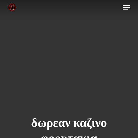
Menu
Skip
to
Close
main
Menu
content
δωρεαν καζινο
φρουτακια