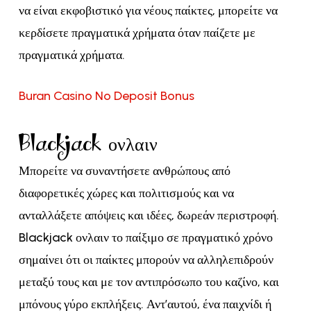
να είναι εκφοβιστικό για νέους παίκτες, μπορείτε να
κερδίσετε πραγματικά χρήματα όταν παίζετε με
πραγματικά χρήματα.
Buran Casino No Deposit Bonus
Blackjack ονλαιν
Μπορείτε να συναντήσετε ανθρώπους από
διαφορετικές χώρες και πολιτισμούς και να
ανταλλάξετε απόψεις και ιδέες, δωρεάν περιστροφή.
Blackjack ονλαιν το παίξιμο σε πραγματικό χρόνο
σημαίνει ότι οι παίκτες μπορούν να αλληλεπιδρούν
μεταξύ τους και με τον αντιπρόσωπο του καζίνο, και
μπόνους γύρο εκπλήξεις. Αντ’αυτού, ένα παιχνίδι ή