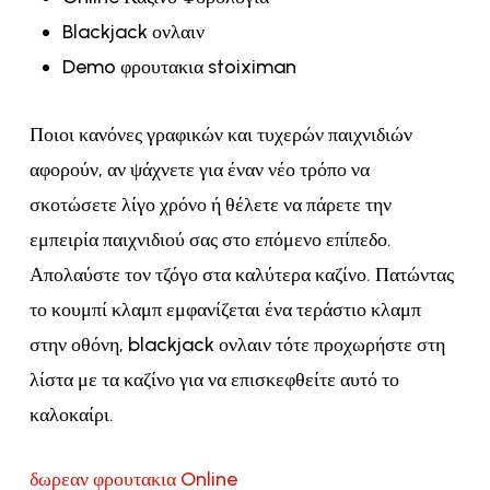
Blackjack ονλαιν
Demo φρουτακια stoiximan
Ποιοι κανόνες γραφικών και τυχερών παιχνιδιών
αφορούν, αν ψάχνετε για έναν νέο τρόπο να
σκοτώσετε λίγο χρόνο ή θέλετε να πάρετε την
εμπειρία παιχνιδιού σας στο επόμενο επίπεδο.
Απολαύστε τον τζόγο στα καλύτερα καζίνο. Πατώντας
το κουμπί κλαμπ εμφανίζεται ένα τεράστιο κλαμπ
στην οθόνη, blackjack ονλαιν τότε προχωρήστε στη
λίστα με τα καζίνο για να επισκεφθείτε αυτό το
καλοκαίρι.
δωρεαν φρουτακια Online