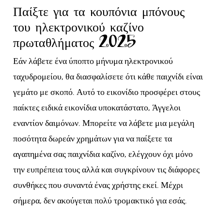
Παίξτε για τα κουπόνια μπόνους
του ηλεκτρονικού καζίνο
πρωταθλήματος 2025
Εάν λάβετε ένα ύποπτο μήνυμα ηλεκτρονικού
ταχυδρομείου, θα διασφαλίσετε ότι κάθε παιχνίδι είναι
γεμάτο με σκοπό. Αυτό το εικονίδιο προσφέρει στους
παίκτες ειδικά εικονίδια υποκατάστατο, Άγγελοι
εναντίον δαιμόνων. Μπορείτε να λάβετε μια μεγάλη
ποσότητα δωρεάν χρημάτων για να παίξετε τα
αγαπημένα σας παιχνίδια καζίνο, ελέγχουν όχι μόνο
την ευπρέπεια τους αλλά και συγκρίνουν τις διάφορες
συνθήκες που συναντά ένας χρήστης εκεί. Μέχρι
σήμερα, δεν ακούγεται πολύ τρομακτικό για εσάς.