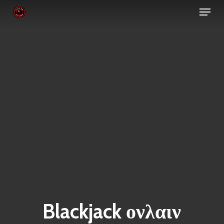
Menu
Skip
to
Close
main
Menu
content
Blackjack ονλαιν