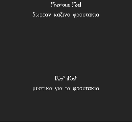
Previous Post
δωρεαν καζινο φρουτακια
Next Post
μυστικα για τα φρουτακια