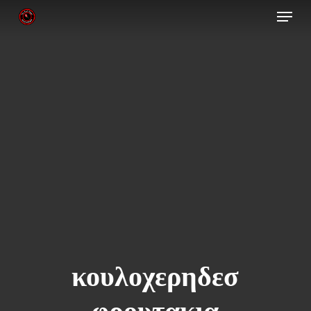
Menu
Skip
to
Close
main
Menu
content
κουλοχερηδεσ
φρουτακια