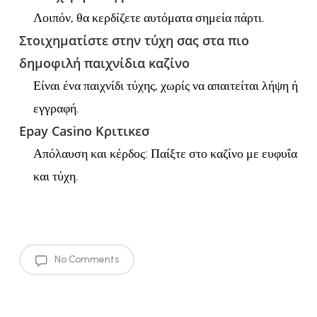
Λοιπόν, θα κερδίζετε αυτόματα σημεία πάρτι.
Στοιχηματίστε στην τύχη σας στα πιο
δημοφιλή παιχνίδια καζίνο
Είναι ένα παιχνίδι τύχης, χωρίς να απαιτείται λήψη ή
εγγραφή.
Epay Casino Κριτικεσ
Απόλαυση και κέρδος: Παίξτε στο καζίνο με ευφυΐα
και τύχη.
No Comments