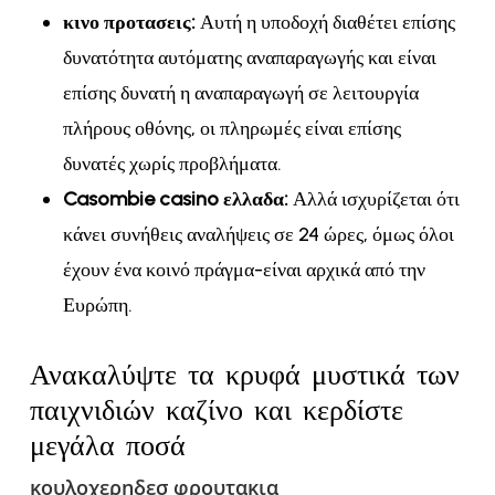
κινο προτασεις:
Αυτή η υποδοχή διαθέτει επίσης
δυνατότητα αυτόματης αναπαραγωγής και είναι
επίσης δυνατή η αναπαραγωγή σε λειτουργία
πλήρους οθόνης, οι πληρωμές είναι επίσης
δυνατές χωρίς προβλήματα.
Casombie casino ελλαδα:
Αλλά ισχυρίζεται ότι
κάνει συνήθεις αναλήψεις σε 24 ώρες, όμως όλοι
έχουν ένα κοινό πράγμα-είναι αρχικά από την
Ευρώπη.
Ανακαλύψτε τα κρυφά μυστικά των
παιχνιδιών καζίνο και κερδίστε
μεγάλα ποσά
κουλοχερηδεσ φρουτακια