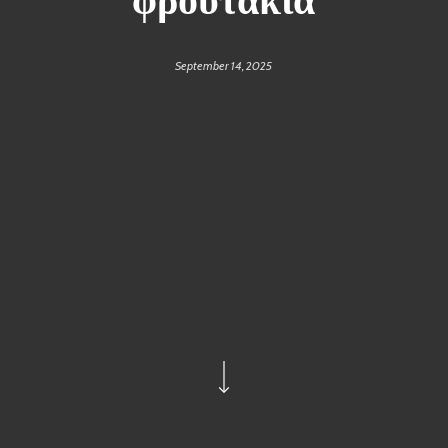
September 14, 2025