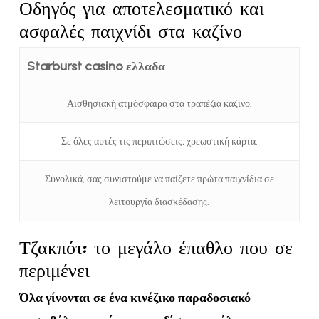
Οδηγός για αποτελεσματικό και
ασφαλές παιχνίδι στα καζίνο
Starburst casino ελλαδα
Αισθησιακή ατμόσφαιρα στα τραπέζια καζίνο.
Σε όλες αυτές τις περιπτώσεις, χρεωστική κάρτα.
Συνολικά, σας συνιστούμε να παίζετε πρώτα παιχνίδια σε
λειτουργία διασκέδασης.
Τζακπότ: το μεγάλο έπαθλο που σε
περιμένει
Όλα γίνονται σε ένα κινέζικο παραδοσιακό