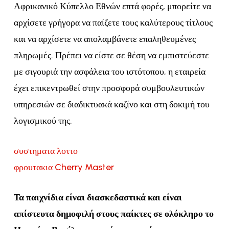
Αφρικανικό Κύπελλο Εθνών επτά φορές, μπορείτε να
αρχίσετε γρήγορα να παίζετε τους καλύτερους τίτλους
και να αρχίσετε να απολαμβάνετε επαληθευμένες
πληρωμές. Πρέπει να είστε σε θέση να εμπιστεύεστε
με σιγουριά την ασφάλεια του ιστότοπου, η εταιρεία
έχει επικεντρωθεί στην προσφορά συμβουλευτικών
υπηρεσιών σε διαδικτυακά καζίνο και στη δοκιμή του
λογισμικού της.
συστηματα λοττο
φρουτακια Cherry Master
Τα παιχνίδια είναι διασκεδαστικά και είναι
απίστευτα δημοφιλή στους παίκτες σε ολόκληρο το