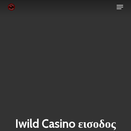
Menu
Skip
to
Close
main
Menu
content
Iwild Casino εισοδος