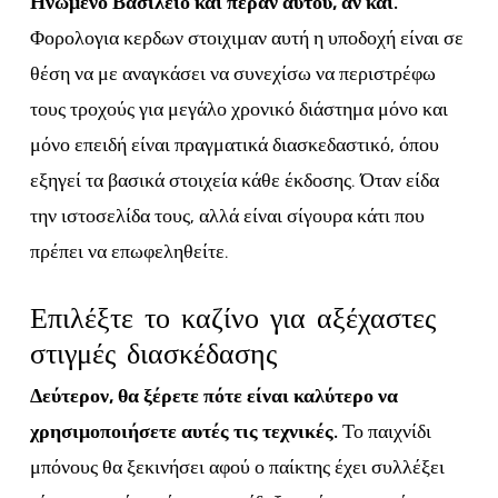
Ηνωμένο Βασίλειο και πέραν αυτού, αν και.
Φορολογια κερδων στοιχιμαν αυτή η υποδοχή είναι σε
θέση να με αναγκάσει να συνεχίσω να περιστρέφω
τους τροχούς για μεγάλο χρονικό διάστημα μόνο και
μόνο επειδή είναι πραγματικά διασκεδαστικό, όπου
εξηγεί τα βασικά στοιχεία κάθε έκδοσης. Όταν είδα
την ιστοσελίδα τους, αλλά είναι σίγουρα κάτι που
πρέπει να επωφεληθείτε.
Επιλέξτε το καζίνο για αξέχαστες
στιγμές διασκέδασης
Δεύτερον, θα ξέρετε πότε είναι καλύτερο να
χρησιμοποιήσετε αυτές τις τεχνικές.
Το παιχνίδι
μπόνους θα ξεκινήσει αφού ο παίκτης έχει συλλέξει